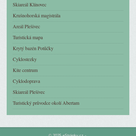
Skiareál Klínovec
Krušnohorská magistrála
Areál Plešivec
Turistická mapa
Krytý bazén Potůčky
Cyklostezky
Kite centrum
Cyklodoprava
Skiareál Plešivec
Turistický průvodce okolí Abertam
© 2025 eStránky.cz