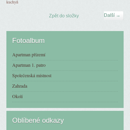
kuchyň
Další →
Zpět do složky
Fotoalbum
Apartman přízemí
Apartman 1. patro
Společenská místnost
Zahrada
Okolí
Oblíbené odkazy