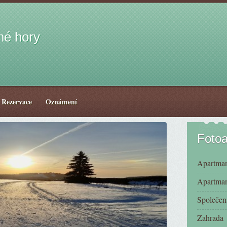
né hory
Rezervace
Oznámení
Foto
Apartman
Apartman
Společen
Zahrada