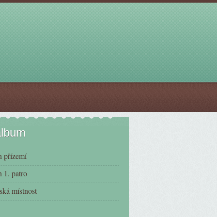
album
 přízemí
 1. patro
ská místnost