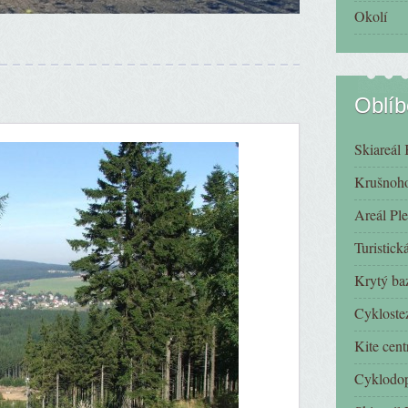
Okolí
Oblí
Skiareál 
Krušnoho
Areál Ple
Turistic
Krytý ba
Cykloste
Kite cen
Cyklodo