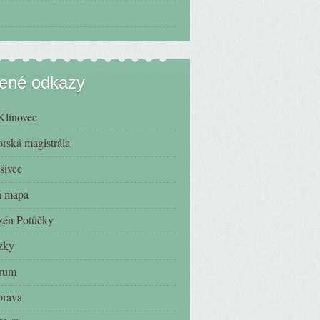
bené odkazy
Klínovec
rská magistrála
šivec
ká mapa
zén Potůčky
zky
trum
prava