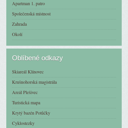
Apartman 1. patro
Společenská místnost
Zahrada
Okolí
Oblíbené odkazy
Skiareál Klínovec
Krušnohorská magistrála
Areál Plešivec
Turistická mapa
Krytý bazén Potůčky
Cyklostezky