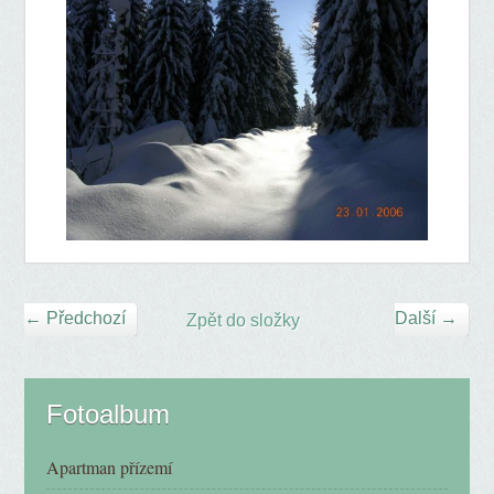
← Předchozí
Další →
Zpět do složky
Fotoalbum
Apartman přízemí