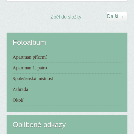
Další →
Zpět do složky
Fotoalbum
Apartman přízemí
Apartman 1. patro
Společenská místnost
Zahrada
Okolí
Oblíbené odkazy