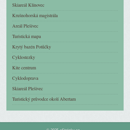
Skiareál Klínovec
Krušnohorská magistrála
Areál Plešivec
Turistická mapa
Krytý bazén Potůčky
Cyklostezky
Kite centrum
Cyklodoprava
Skiareál Plešivec
Turistický průvodce okolí Abertam